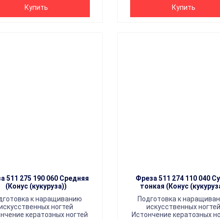
Купить
Купить
а 511 275 190 060 Средняя
Фреза 511 274 110 040 С
(Конус (кукуруза))
тонкая (Конус (кукуруз
дготовка к наращиванию
Подготовка к наращива
искусственных ногтей
искусственных ногте
нчение кератозных ногтей
Истончение кератозных н