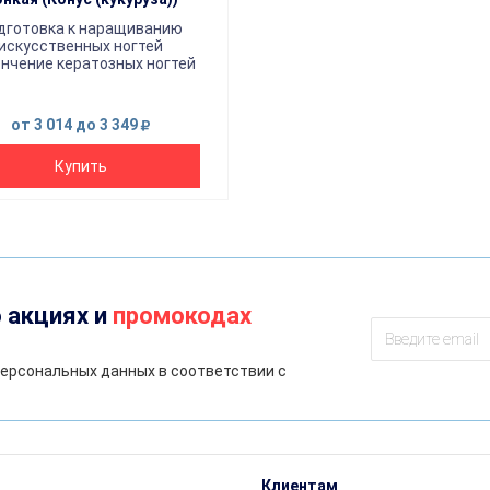
дготовка к наращиванию
искусственных ногтей
нчение кератозных ногтей
от 3 014
до 3 349
Купить
 акциях и
промокодах
ерсональных данных в соответствии с
Клиентам