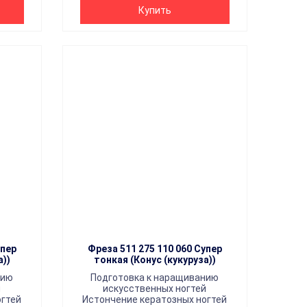
Купить
упер
Фреза 511 275 110 060 Супер
а))
тонкая (Конус (кукуруза))
нию
Подготовка к наращиванию
й
искусственных ногтей
огтей
Истончение кератозных ногтей