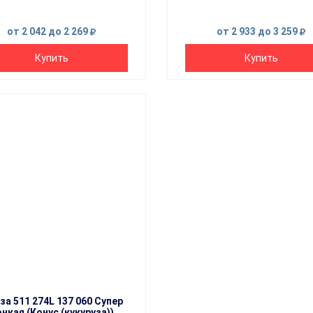
от 2 042
до 2 269
от 2 933
до 3 259
Купить
Купить
за 511 274L 137 060 Супер
нкая (Конус (кукуруза))