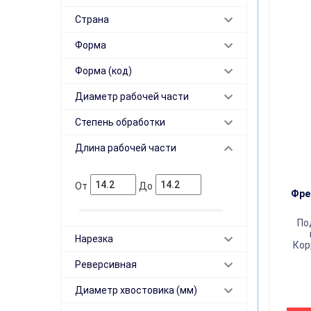
Страна
Форма
Форма (код)
Диаметр рабочей части
Степень обработки
Длина рабочей части
От
До
Фре
По
Нарезка
Кор
Реверсивная
Диаметр хвостовика (мм)