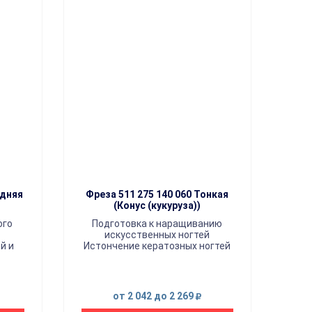
едняя
Фреза 511 275 140 060 Тонкая
(Конус (кукуруза))
ого
Подготовка к наращиванию
искусственных ногтей
й и
Истончение кератозных ногтей
от 2 042
до 2 269