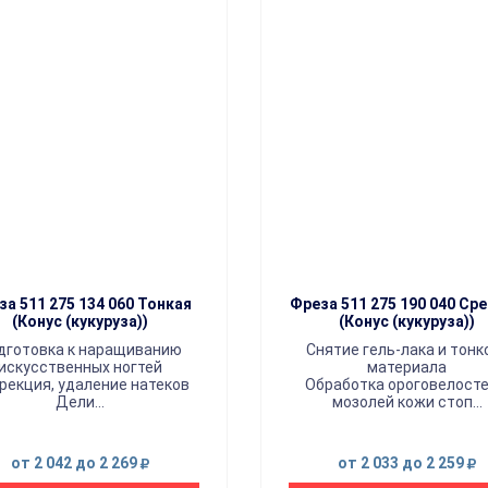
за 511 275 134 060 Тонкая
Фреза 511 275 190 040 Ср
(Конус (кукуруза))
(Конус (кукуруза))
дготовка к наращиванию
Снятие гель-лака и тонк
искусственных ногтей
материала
рекция, удаление натеков
Обработка ороговелосте
Дели...
мозолей кожи стоп...
от 2 042
до 2 269
от 2 033
до 2 259