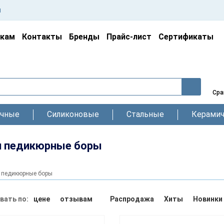
ы
икам
Контакты
Бренды
Прайс-лист
Сертификаты
Сра
чные
Силиконовые
Стальные
Керамич
и педикюрные боры
 педикюрные боры
вать по:
цене
отзывам
Распродажа
Хиты
Новинки