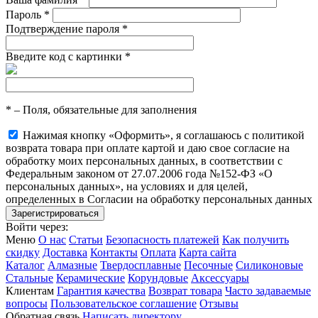
Пароль
*
Подтверждение пароля
*
Введите код с картинки
*
*
– Поля, обязательные для заполнения
Нажимая кнопку «Оформить», я соглашаюсь с политикой
возврата товара при оплате картой и даю свое согласие на
обработку моих персональных данных, в соответствии с
Федеральным законом от 27.07.2006 года №152-ФЗ «О
персональных данных», на условиях и для целей,
определенных в Согласии на обработку персональных данных
Войти через:
Меню
О нас
Статьи
Безопасность платежей
Как получить
скидку
Доставка
Контакты
Оплата
Карта сайта
Каталог
Алмазные
Твердосплавные
Песочные
Силиконовые
Стальные
Керамические
Корундовые
Аксессуары
Клиентам
Гарантия качества
Возврат товара
Часто задаваемые
вопросы
Пользовательское соглашение
Отзывы
Обратная связь
Написать директору