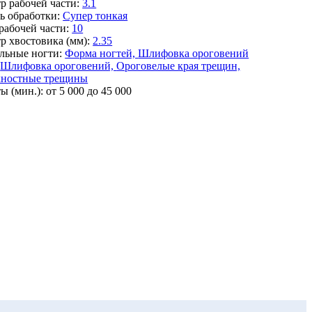
р рабочей части:
3.1
ь обработки:
Супер тонкая
рабочей части:
10
р хвостовика (мм):
2.35
льные ногти:
Форма ногтей,
Шлифовка ороговений
Шлифовка ороговений,
Ороговелые края трещин,
хностные трещины
ы (мин.):
от 5 000 до 45 000