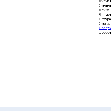
Диамет
Степен
Длина 
Диамет
Натура
Стопа:
Повер
Оборот