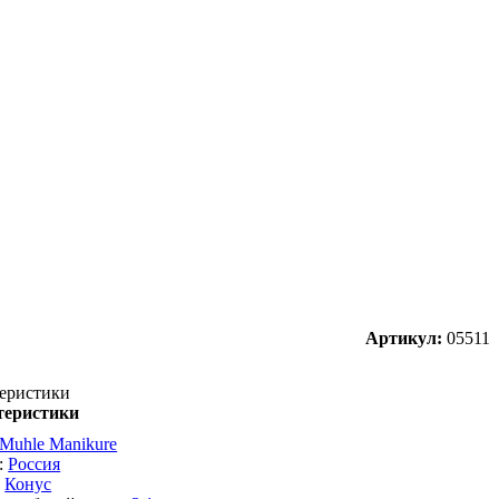
Артикул:
05511
еристики
теристики
Muhle Manikure
:
Россия
:
Конус