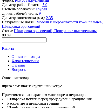
Форма:
Конус закругленный
Диаметр рабочей части:
5.0
Степень обработки:
Грубая
Длина рабочей части:
9
Диаметр хвостовика (мм):
2.35
Натуральные ногти:
Мозоли и шероховатости кожи пальцев,
Шлифовка ороговений
Стопа:
Шлифовка ороговений,
Поверхностные трещины
80
89
Купить
Описание товара
Характеристики
Отзывы
Вопросы
Описание товара
Фреза алмазная закругленный конус
Применяется в аппаратном маникюре и педикюре:
• Шлифовка ногтей перед процедурой наращивания
• Раскрытие и шлифовка трещин
• Шлифовка кератозных стоп, ороговений