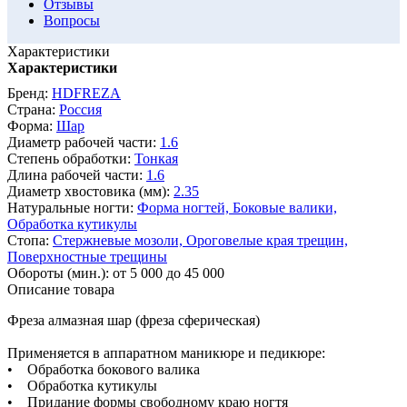
Отзывы
Вопросы
Характеристики
Характеристики
Бренд:
HDFREZA
Страна:
Россия
Форма:
Шар
Диаметр рабочей части:
1.6
Степень обработки:
Тонкая
Длина рабочей части:
1.6
Диаметр хвостовика (мм):
2.35
Натуральные ногти:
Форма ногтей,
Боковые валики,
Обработка кутикулы
Стопа:
Стержневые мозоли,
Ороговелые края трещин,
Поверхностные трещины
Обороты (мин.):
от 5 000 до 45 000
Описание товара
Фреза алмазная шар (фреза сферическая)
Применяется в аппаратном маникюре и педикюре:
• Обработка бокового валика
• Обработка кутикулы
• Придание формы свободному краю ногтя