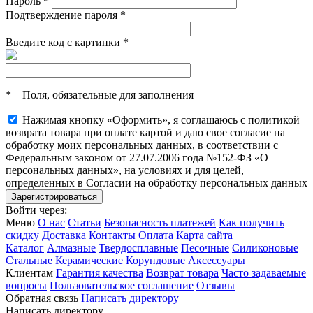
Пароль
*
Подтверждение пароля
*
Введите код с картинки
*
*
– Поля, обязательные для заполнения
Нажимая кнопку «Оформить», я соглашаюсь с политикой
возврата товара при оплате картой и даю свое согласие на
обработку моих персональных данных, в соответствии с
Федеральным законом от 27.07.2006 года №152-ФЗ «О
персональных данных», на условиях и для целей,
определенных в Согласии на обработку персональных данных
Войти через:
Меню
О нас
Статьи
Безопасность платежей
Как получить
скидку
Доставка
Контакты
Оплата
Карта сайта
Каталог
Алмазные
Твердосплавные
Песочные
Силиконовые
Стальные
Керамические
Корундовые
Аксессуары
Клиентам
Гарантия качества
Возврат товара
Часто задаваемые
вопросы
Пользовательское соглашение
Отзывы
Обратная связь
Написать директору
Написать директору