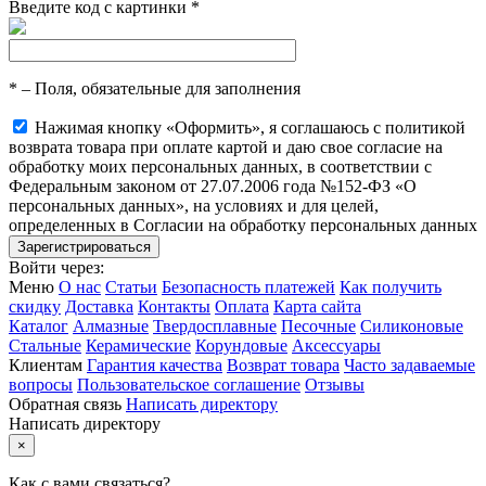
Введите код с картинки
*
*
– Поля, обязательные для заполнения
Нажимая кнопку «Оформить», я соглашаюсь с политикой
возврата товара при оплате картой и даю свое согласие на
обработку моих персональных данных, в соответствии с
Федеральным законом от 27.07.2006 года №152-ФЗ «О
персональных данных», на условиях и для целей,
определенных в Согласии на обработку персональных данных
Войти через:
Меню
О нас
Статьи
Безопасность платежей
Как получить
скидку
Доставка
Контакты
Оплата
Карта сайта
Каталог
Алмазные
Твердосплавные
Песочные
Силиконовые
Стальные
Керамические
Корундовые
Аксессуары
Клиентам
Гарантия качества
Возврат товара
Часто задаваемые
вопросы
Пользовательское соглашение
Отзывы
Обратная связь
Написать директору
Написать директору
×
Как с вами связаться?