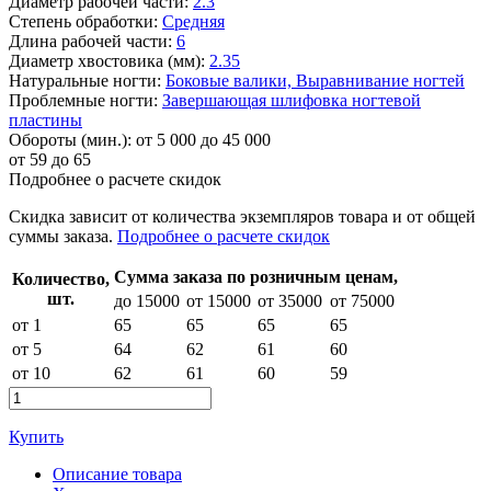
Диаметр рабочей части:
2.3
Степень обработки:
Средняя
Длина рабочей части:
6
Диаметр хвостовика (мм):
2.35
Натуральные ногти:
Боковые валики,
Выравнивание ногтей
Проблемные ногти:
Завершающая шлифовка ногтевой
пластины
Обороты (мин.):
от 5 000 до 45 000
от
59
до 65
Подробнее о расчете скидок
Скидка
зависит от количества экземпляров товара и от общей
суммы заказа.
Подробнее о расчете скидок
Сумма заказа по розничным ценам,
Количество,
шт.
до 15000
от 15000
от 35000
от 75000
от 1
65
65
65
65
от 5
64
62
61
60
от 10
62
61
60
59
Купить
Описание товара