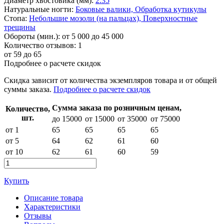
Диаметр хвостовика (мм):
2.35
Натуральные ногти:
Боковые валики,
Обработка кутикулы
Стопа:
Небольшие мозоли (на пальцах),
Поверхностные
трещины
Обороты (мин.):
от 5 000 до 45 000
Количество отзывов:
1
от
59
до 65
Подробнее о расчете скидок
Скидка
зависит от количества экземпляров товара и от общей
суммы заказа.
Подробнее о расчете скидок
Сумма заказа по розничным ценам,
Количество,
шт.
до 15000
от 15000
от 35000
от 75000
от 1
65
65
65
65
от 5
64
62
61
60
от 10
62
61
60
59
Купить
Описание товара
Характеристики
Отзывы