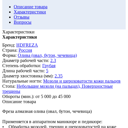
Описание товара
Характеристики
Отзывы
Вопросы
Характеристики
Характеристики
Бренд:
HDFREZA
Страна:
Россия
Форма:
Олива (овал, бутон, чечевица)
Диаметр рабочей части:
2.3
Степень обработки:
Грубая
Длина рабочей части:
5
Диаметр хвостовика (мм):
2.35
Натуральные ногти:
Мозоли и шероховатости кожи пальцев
Стопа:
Небольшие мозоли (на пальцах),
Поверхностные
трещины
Обороты (мин.):
от 5 000 до 45 000
Описание товара
Фреза алмазная олива (овал, бутон, чечевица)
Применяется в аппаратном маникюре и педикюре:
• Обработка мозолей, трещин и шероховатостей на коже