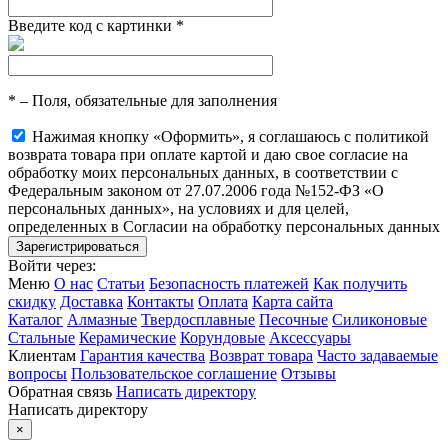
Введите код с картинки
*
*
– Поля, обязательные для заполнения
Нажимая кнопку «Оформить», я соглашаюсь с политикой
возврата товара при оплате картой и даю свое согласие на
обработку моих персональных данных, в соответствии с
Федеральным законом от 27.07.2006 года №152-ФЗ «О
персональных данных», на условиях и для целей,
определенных в Согласии на обработку персональных данных
Войти через:
Меню
О нас
Статьи
Безопасность платежей
Как получить
скидку
Доставка
Контакты
Оплата
Карта сайта
Каталог
Алмазные
Твердосплавные
Песочные
Силиконовые
Стальные
Керамические
Корундовые
Аксессуары
Клиентам
Гарантия качества
Возврат товара
Часто задаваемые
вопросы
Пользовательское соглашение
Отзывы
Обратная связь
Написать директору
Написать директору
×