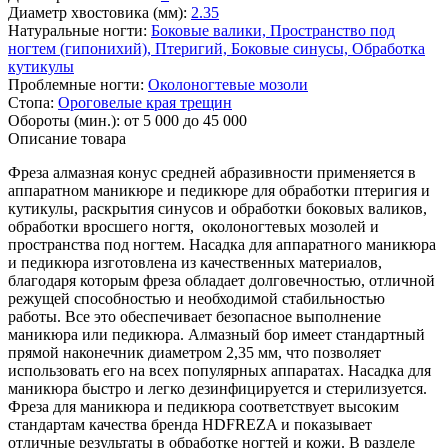
Диаметр хвостовика (мм):
2.35
Натуральные ногти:
Боковые валики,
Пространство под
ногтем (гипонихий),
Птеригий,
Боковые синусы,
Обработка
кутикулы
Проблемные ногти:
Околоногтевые мозоли
Стопа:
Ороговелые края трещин
Обороты (мин.):
от 5 000 до 45 000
Описание товара
Фреза алмазная конус средней абразивности применяется в
аппаратном маникюре и педикюре для обработки птеригия и
кутикулы, раскрытия синусов и обработки боковых валиков,
обработки вросшего ногтя, околоногтевых мозолей и
пространства под ногтем. ​Насадка для аппаратного маникюра
и педикюра изготовлена из качественных материалов,
благодаря которым фреза обладает долговечностью, отличной
режущей способностью и необходимой стабильностью
работы. Все это обеспечивает безопасное выполнение
маникюра или педикюра. Алмазный бор имеет стандартный
прямой наконечник диаметром 2,35 мм, что позволяет
использовать его на всех популярных аппаратах. Насадка для
маникюра быстро и легко дезинфицируется и стерилизуется.
Фреза для маникюра и педикюра соответствует высоким
стандартам качества бренда HDFREZA и показывает
отличные результаты в обработке ногтей и кожи. В разделе