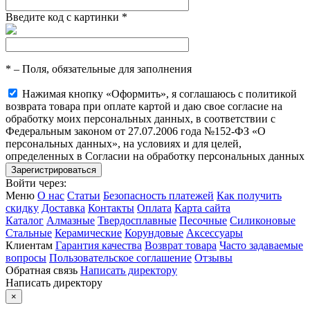
Введите код с картинки
*
*
– Поля, обязательные для заполнения
Нажимая кнопку «Оформить», я соглашаюсь с политикой
возврата товара при оплате картой и даю свое согласие на
обработку моих персональных данных, в соответствии с
Федеральным законом от 27.07.2006 года №152-ФЗ «О
персональных данных», на условиях и для целей,
определенных в Согласии на обработку персональных данных
Войти через:
Меню
О нас
Статьи
Безопасность платежей
Как получить
скидку
Доставка
Контакты
Оплата
Карта сайта
Каталог
Алмазные
Твердосплавные
Песочные
Силиконовые
Стальные
Керамические
Корундовые
Аксессуары
Клиентам
Гарантия качества
Возврат товара
Часто задаваемые
вопросы
Пользовательское соглашение
Отзывы
Обратная связь
Написать директору
Написать директору
×