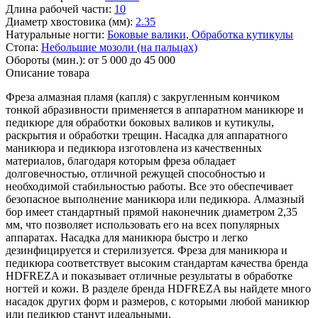
Длина рабочей части:
10
Диаметр хвостовика (мм):
2.35
Натуральные ногти:
Боковые валики,
Обработка кутикулы
Стопа:
Небольшие мозоли (на пальцах)
Обороты (мин.):
от 5 000 до 45 000
Описание товара
Фреза алмазная пламя (капля) с закругленным кончиком
тонкой абразивности применяется в аппаратном маникюре и
педикюре для обработки боковых валиков и кутикулы,
раскрытия и обработки трещин. Насадка для аппаратного
маникюра и педикюра изготовлена из качественных
материалов, благодаря которым фреза обладает
долговечностью, отличной режущей способностью и
необходимой стабильностью работы. Все это обеспечивает
безопасное выполнение маникюра или педикюра. Алмазный
бор имеет стандартный прямой наконечник диаметром 2,35
мм, что позволяет использовать его на всех популярных
аппаратах. Насадка для маникюра быстро и легко
дезинфицируется и стерилизуется. Фреза для маникюра и
педикюра соответствует высоким стандартам качества бренда
HDFREZA и показывает отличные результаты в обработке
ногтей и кожи. В разделе бренда HDFREZA вы найдете много
насадок других форм и размеров, с которыми любой маникюр
или педикюр станут идеальными.