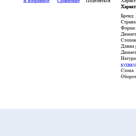
В избранное
Сравнение
Поделиться
Характ
Характ
Бренд:
Страна
Форма
Диамет
Степен
Длина 
Диамет
Натура
кутику
Стопа:
Оборот