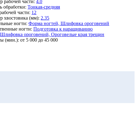
р рабочей части:
4.0
ь обработки:
Тонкая-средняя
рабочей части:
12
р хвостовика (мм):
2.35
льные ногти:
Форма ногтей,
Шлифовка ороговений
твенные ногти:
Подготовка к наращиванию
Шлифовка ороговений,
Ороговелые края трещин
ы (мин.):
от 5 000 до 45 000