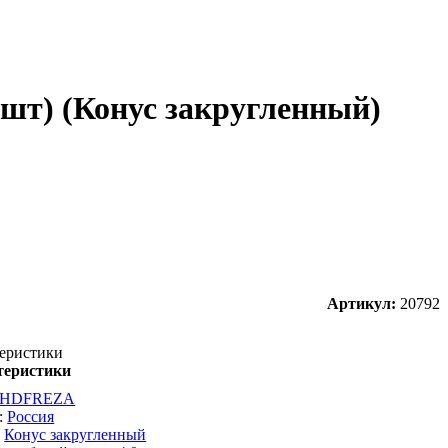
 шт) (Конус закругленный)
Артикул:
20792
еристики
теристики
HDFREZA
:
Россия
:
Конус закругленный