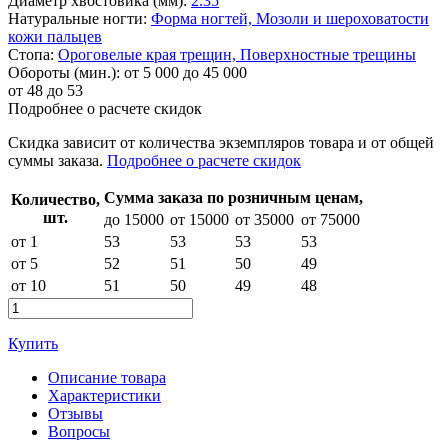
Диаметр хвостовика (мм):
2.35
Натуральные ногти:
Форма ногтей,
Мозоли и шероховатости
кожи пальцев
Стопа:
Ороговелые края трещин,
Поверхностные трещины
Обороты (мин.):
от 5 000 до 45 000
от
48
до 53
Подробнее о расчете скидок
Скидка
зависит от количества экземпляров товара и от общей
суммы заказа.
Подробнее о расчете скидок
Сумма заказа по розничным ценам,
Количество,
шт.
до 15000
от 15000
от 35000
от 75000
от 1
53
53
53
53
от 5
52
51
50
49
от 10
51
50
49
48
Купить
Описание товара
Характеристики
Отзывы
Вопросы