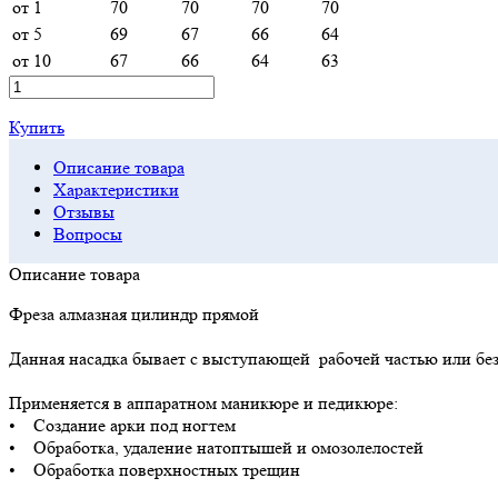
от 1
70
70
70
70
от 5
69
67
66
64
от 10
67
66
64
63
Купить
Описание товара
Характеристики
Отзывы
Вопросы
Описание товара
Фреза алмазная цилиндр прямой
Данная насадка бывает с выступающей рабочей частью или без
Применяется в аппаратном маникюре и педикюре:
• Создание арки под ногтем
• Обработка, удаление натоптышей и омозолелостей
• Обработка поверхностных трещин