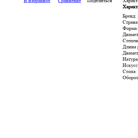
В избранное
Сравнение
Поделиться
Характ
Характ
Бренд:
Страна
Форма
Диамет
Степен
Длина 
Диамет
Натура
Искусс
Стопа:
Оборот