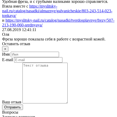
Удобная фреза, и с грубыми валиками хорошо справляется.
Взяла вместе с
https://myslitsky-
nail.ru/catalog/nasadki/almaznye/galvanicheskie/803-243-514-023-
tonkaya/
и
https://myslitsky-nail.ru/catalog/nasadki/tverdosplavnye/frezy/507-
213-190-060-srednyaya/
27.08.2019 12:41:11
Оля
Фреза хорошо показала себя в работе с возрастной кожей.
Оставить отзыв
×
Имя
E-mail
Ваш отзыв
Отправить
Вопросы
Загрузка вопросов...