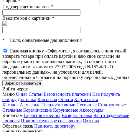
Пароль
*
Подтверждение пароля
*
Введите код с картинки
*
*
– Поля, обязательные для заполнения
Нажимая кнопку «Оформить», я соглашаюсь с политикой
возврата товара при оплате картой и даю свое согласие на
обработку моих персональных данных, в соответствии с
Федеральным законом от 27.07.2006 года №152-ФЗ «О
персональных данных», на условиях и для целей,
определенных в Согласии на обработку персональных данных
Войти через:
Меню
О нас
Статьи
Безопасность платежей
Как получить
скидку
Доставка
Контакты
Оплата
Карта сайта
Каталог
Алмазные
Твердосплавные
Песочные
Силиконовые
Стальные
Керамические
Корундовые
Аксессуары
Клиентам
Гарантия качества
Возврат товара
Часто задаваемые
вопросы
Пользовательское соглашение
Отзывы
Обратная связь
Написать директору
Написать директору