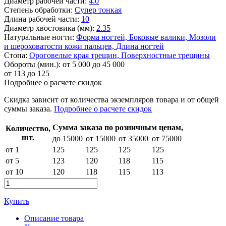
Диаметр рабочей части:
4.0
Степень обработки:
Супер тонкая
Длина рабочей части:
10
Диаметр хвостовика (мм):
2.35
Натуральные ногти:
Форма ногтей,
Боковые валики,
Мозоли
и шероховатости кожи пальцев,
Длина ногтей
Стопа:
Ороговелые края трещин,
Поверхностные трещины
Обороты (мин.):
от 5 000 до 45 000
от
113
до 125
Подробнее о расчете скидок
Скидка
зависит от количества экземпляров товара и от общей
суммы заказа.
Подробнее о расчете скидок
Сумма заказа по розничным ценам,
Количество,
шт.
до 15000
от 15000
от 35000
от 75000
от 1
125
125
125
125
от 5
123
120
118
115
от 10
120
118
115
113
Купить
Описание товара