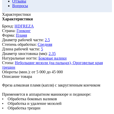
Отзывы
Вопросы
Характеристики
Характеристики
Бренд:
HDFREZA
Страна:
Гонконг
Форма:
Пламя
Диаметр рабочей части:
2.5
Степень обработки:
Средняя
Длина рабочей части:
5
Диаметр хвостовика (мм):
2.35
Натуральные ногти:
Боковые валики
Стопа:
Небольшие мозоли (на пальцах),
Ороговелые края
трещин
Обороты (мин.):
от 5 000 до 45 000
Описание товара
Фреза алмазная пламя (капля) с закругленным кончиком
Применяется в аппаратном маникюре и педикюре:
• Обработка боковых валиков
• Обработка и удаление мозолей
• Обработка трещин