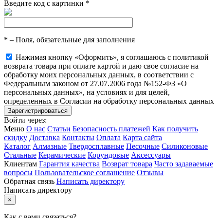
Введите код с картинки
*
*
– Поля, обязательные для заполнения
Нажимая кнопку «Оформить», я соглашаюсь с политикой
возврата товара при оплате картой и даю свое согласие на
обработку моих персональных данных, в соответствии с
Федеральным законом от 27.07.2006 года №152-ФЗ «О
персональных данных», на условиях и для целей,
определенных в Согласии на обработку персональных данных
Войти через:
Меню
О нас
Статьи
Безопасность платежей
Как получить
скидку
Доставка
Контакты
Оплата
Карта сайта
Каталог
Алмазные
Твердосплавные
Песочные
Силиконовые
Стальные
Керамические
Корундовые
Аксессуары
Клиентам
Гарантия качества
Возврат товара
Часто задаваемые
вопросы
Пользовательское соглашение
Отзывы
Обратная связь
Написать директору
Написать директору
×
Как с вами связаться?