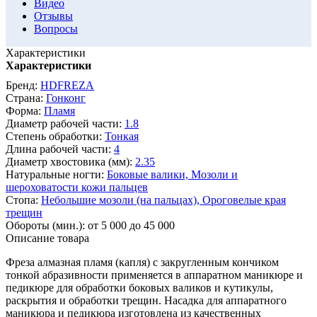
Видео
Отзывы
Вопросы
Характеристики
Характеристики
Бренд:
HDFREZA
Страна:
Гонконг
Форма:
Пламя
Диаметр рабочей части:
1.8
Степень обработки:
Тонкая
Длина рабочей части:
4
Диаметр хвостовика (мм):
2.35
Натуральные ногти:
Боковые валики,
Мозоли и
шероховатости кожи пальцев
Стопа:
Небольшие мозоли (на пальцах),
Ороговелые края
трещин
Обороты (мин.):
от 5 000 до 45 000
Описание товара
Фреза алмазная пламя (капля) с закругленным кончиком
тонкой абразивности применяется в аппаратном маникюре и
педикюре для обработки боковых валиков и кутикулы,
раскрытия и обработки трещин. Насадка для аппаратного
маникюра и педикюра изготовлена из качественных