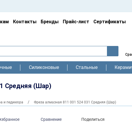
икам
Контакты
Бренды
Прайс-лист
Сертификаты
Сра
очные
Силиконовые
Стальные
Керами
31 Средняя (Шар)
а и педикюра
Фреза алмазная 811 001 524 031 Средняя (Шар)
избранное
Сравнение
Поделиться