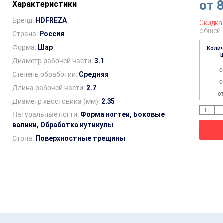
от
Характеристики
Бренд:
HDFREZA
Скидка
общей 
Страна:
Россия
Форма:
Шар
Коли
Диаметр рабочей части:
3.1
о
Степень обработки:
Средняя
о
Длина рабочей части:
2.7
о
Диаметр хвостовика (мм):
2.35
Натуральные ногти:
Форма ногтей,
Боковые
валики,
Обработка кутикулы
Стопа:
Поверхностные трещины
Обороты (мин.):
от 5 000 до 45 000