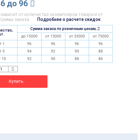
86
до 96
зависит от количества экземпляров товара и от
суммы заказа.
Подробнее о расчете скидок
Сумма заказа по розничным ценам,
чество,
шт.
до 15000
от 15000
от 35000
от 75000
т 1
96
96
96
96
т 5
94
92
90
88
т 10
92
90
88
86
Купить