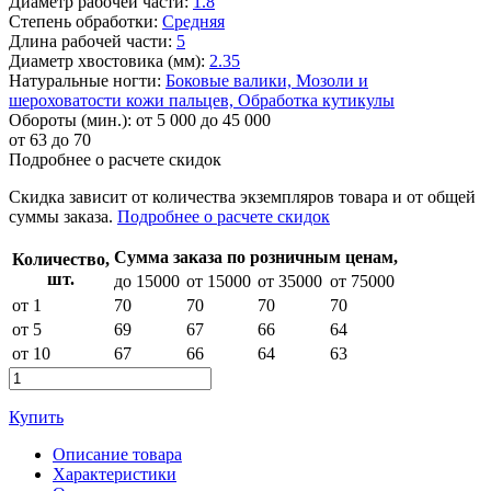
Диаметр рабочей части:
1.8
Степень обработки:
Средняя
Длина рабочей части:
5
Диаметр хвостовика (мм):
2.35
Натуральные ногти:
Боковые валики,
Мозоли и
шероховатости кожи пальцев,
Обработка кутикулы
Обороты (мин.):
от 5 000 до 45 000
от
63
до 70
Подробнее о расчете скидок
Скидка
зависит от количества экземпляров товара и от общей
суммы заказа.
Подробнее о расчете скидок
Сумма заказа по розничным ценам,
Количество,
шт.
до 15000
от 15000
от 35000
от 75000
от 1
70
70
70
70
от 5
69
67
66
64
от 10
67
66
64
63
Купить
Описание товара
Характеристики