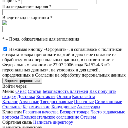
Пароль
*
Подтверждение пароля
*
Введите код с картинки
*
*
– Поля, обязательные для заполнения
Нажимая кнопку «Оформить», я соглашаюсь с политикой
возврата товара при оплате картой и даю свое согласие на
обработку моих персональных данных, в соответствии с
Федеральным законом от 27.07.2006 года №152-ФЗ «О
персональных данных», на условиях и для целей,
определенных в Согласии на обработку персональных данных
Войти через:
Меню
О нас
Статьи
Безопасность платежей
Как получить
скидку
Доставка
Контакты
Оплата
Карта сайта
Каталог
Алмазные
Твердосплавные
Песочные
Силиконовые
Стальные
Керамические
Корундовые
Аксессуары
Клиентам
Гарантия качества
Возврат товара
Часто задаваемые
вопросы
Пользовательское соглашение
Отзывы
Обратная связь
Написать директору
Написать директору