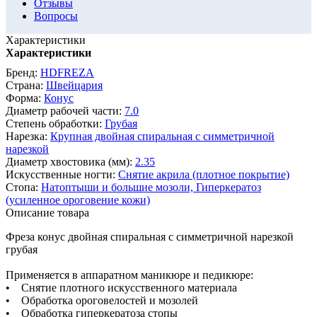
Отзывы
Вопросы
Характеристики
Характеристики
Бренд:
HDFREZA
Страна:
Швейцария
Форма:
Конус
Диаметр рабочей части:
7.0
Степень обработки:
Грубая
Нарезка:
Крупная двойная спиральная с симметричной
нарезкой
Диаметр хвостовика (мм):
2.35
Искусственные ногти:
Снятие акрила (плотное покрытие)
Стопа:
Натоптыши и большие мозоли,
Гиперкератоз
(усиленное ороговение кожи)
Описание товара
Фреза конус двойная спиральная с симметричной нарезкой
грубая
Применяется в аппаратном маникюре и педикюре:
• Снятие плотного искусственного материала
• Обработка ороговелостей и мозолей
• Обработка гиперкератоза стопы