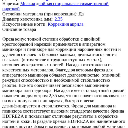
Нарезка:
Мелкая двойная спиральная с симметричной
нарезкой
Отслойки материала (при коррекции):
Да
Диаметр хвостовика (мм):
2.35
Искусственные ногти:
Коррекция акрила
Описание товара
Фреза конус тонкой степени обработки с двойной
крестообразной нарезкой применяется в аппаратном
маникюре и педикюре для коррекции нарощенных ногтей и
удаления отслоек в боковых валиках, деликатного снятия
гель-лака (в том числе в труднодоступных местах),
истончения кератозных ногтей. Насадка изготовлена из
качественных материалов, благодаря которым фреза для
аппаратного маникюра обладает долговечностью, отличной
режущей способностью и необходимой стабильностью
работы. Все это обеспечивает безопасное выполнение
маникюра или педикюра. Насадка имеет стандартный прямой
наконечник диаметром 2,35 мм, что позволяет использовать ее
на всех популярных аппаратах, быстро и легко
дезинфицируется и стерилизуется. Фреза для маникюра и
педикюра соответствует высоким стандартам качества бренда
HDFREZA и показывает отличные результаты в обработке
ногтей и кожи. В разделе бренда HDFREZA вы найдете много
насадок других форм и размеров, с которыми любой маникюр