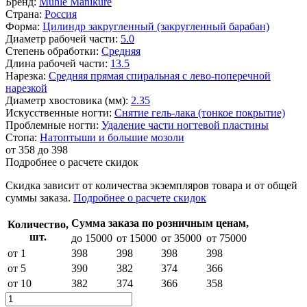
Бренд:
Muhle Manikure
Страна:
Россия
Форма:
Цилиндр закругленный (закругленный барабан)
Диаметр рабочей части:
5.0
Степень обработки:
Средняя
Длина рабочей части:
13.5
Нарезка:
Средняя прямая спиральная с лево-поперечной
нарезкой
Диаметр хвостовика (мм):
2.35
Искусственные ногти:
Снятие гель-лака (тонкое покрытие)
Проблемные ногти:
Удаление части ногтевой пластины
Стопа:
Натоптыши и большие мозоли
от
358
до 398
Подробнее о расчете скидок
Скидка
зависит от количества экземпляров товара и от общей
суммы заказа.
Подробнее о расчете скидок
Сумма заказа по розничным ценам,
Количество,
шт.
до 15000
от 15000
от 35000
от 75000
от 1
398
398
398
398
от 5
390
382
374
366
от 10
382
374
366
358