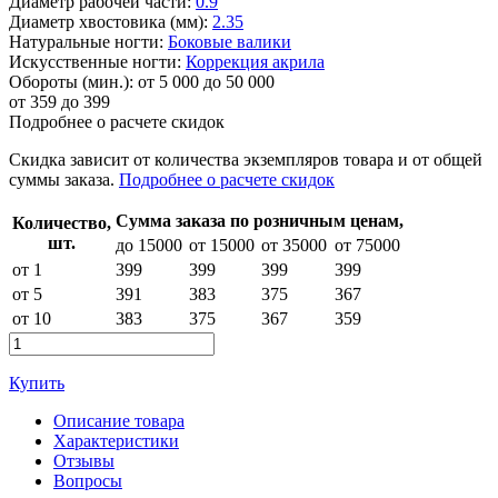
Диаметр рабочей части:
0.9
Диаметр хвостовика (мм):
2.35
Натуральные ногти:
Боковые валики
Искусственные ногти:
Коррекция акрила
Обороты (мин.):
от 5 000 до 50 000
от
359
до 399
Подробнее о расчете скидок
Скидка
зависит от количества экземпляров товара и от общей
суммы заказа.
Подробнее о расчете скидок
Сумма заказа по розничным ценам,
Количество,
шт.
до 15000
от 15000
от 35000
от 75000
от 1
399
399
399
399
от 5
391
383
375
367
от 10
383
375
367
359
Купить
Описание товара
Характеристики
Отзывы
Вопросы