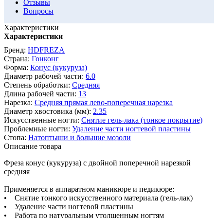
Отзывы
Вопросы
Характеристики
Характеристики
Бренд:
HDFREZA
Страна:
Гонконг
Форма:
Конус (кукуруза)
Диаметр рабочей части:
6.0
Степень обработки:
Средняя
Длина рабочей части:
13
Нарезка:
Средняя прямая лево-поперечная нарезка
Диаметр хвостовика (мм):
2.35
Искусственные ногти:
Снятие гель-лака (тонкое покрытие)
Проблемные ногти:
Удаление части ногтевой пластины
Стопа:
Натоптыши и большие мозоли
Описание товара
Фреза конус (кукуруза) с двойной поперечной нарезкой
средняя
Применяется в аппаратном маникюре и педикюре:
• Снятие тонкого искусственного материала (гель-лак)
• Удаление части ногтевой пластины
• Работа по натуральным утолщенным ногтям