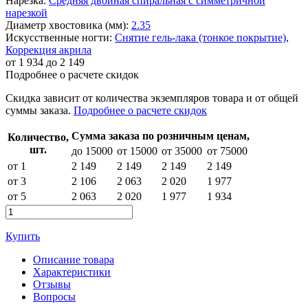
Нарезка:
Средняя двойная спиральная с симметричной
нарезкой
Диаметр хвостовика (мм):
2.35
Искусственные ногти:
Снятие гель-лака (тонкое покрытие),
Коррекция акрила
от
1 934
до 2 149
Подробнее о расчете скидок
Скидка
зависит от количества экземпляров товара и от общей
суммы заказа.
Подробнее о расчете скидок
Сумма заказа по розничным ценам,
Количество,
шт.
до 15000
от 15000
от 35000
от 75000
от 1
2 149
2 149
2 149
2 149
от 3
2 106
2 063
2 020
1 977
от 5
2 063
2 020
1 977
1 934
Купить
Описание товара
Характеристики
Отзывы
Вопросы