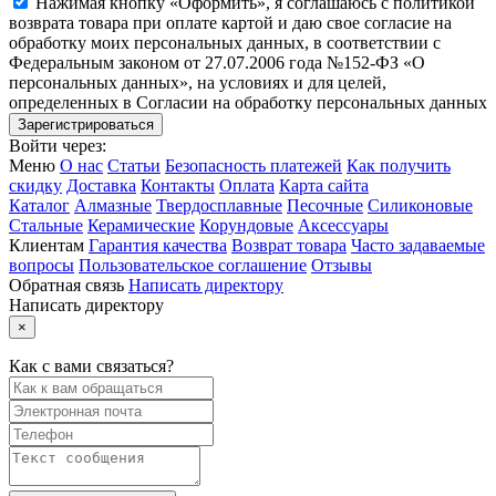
Нажимая кнопку «Оформить», я соглашаюсь с политикой
возврата товара при оплате картой и даю свое согласие на
обработку моих персональных данных, в соответствии с
Федеральным законом от 27.07.2006 года №152-ФЗ «О
персональных данных», на условиях и для целей,
определенных в Согласии на обработку персональных данных
Войти через:
Меню
О нас
Статьи
Безопасность платежей
Как получить
скидку
Доставка
Контакты
Оплата
Карта сайта
Каталог
Алмазные
Твердосплавные
Песочные
Силиконовые
Стальные
Керамические
Корундовые
Аксессуары
Клиентам
Гарантия качества
Возврат товара
Часто задаваемые
вопросы
Пользовательское соглашение
Отзывы
Обратная связь
Написать директору
Написать директору
×
Как с вами связаться?