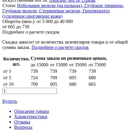
Искусственные ногти:
Пирсинг ногтя, стразы
Стопа:
Небольшие мозоли (на пальцах),
Глубокие трещины,
Глубокие мозоли,
Стержневые мозоли,
Гиперкератоз
(усиленное ороговение кожи)
Обороты (мин.):
от 5 000 до 40 000
от
665
до 739
Подробнее о расчете скидок
Скидка
зависит от количества экземпляров товара и от общей
суммы заказа.
Подробнее о расчете скидок
Сумма заказа по розничным ценам,
Количество,
шт.
до 15000
от 15000
от 35000
от 75000
от 1
739
739
739
739
от 5
724
709
695
680
от 10
709
695
680
665
Купить
Описание товара
Характеристики
Отзывы
Вопросы