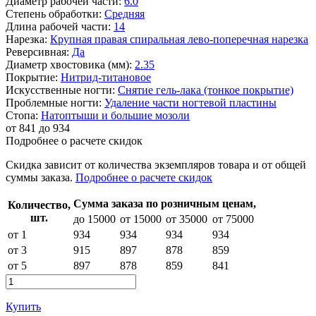
Диаметр рабочей части:
6.0
Степень обработки:
Средняя
Длина рабочей части:
14
Нарезка:
Крупная правая спиральная лево-поперечная нарезка
Реверсивная:
Да
Диаметр хвостовика (мм):
2.35
Покрытие:
Нитрид-титановое
Искусственные ногти:
Снятие гель-лака (тонкое покрытие)
Проблемные ногти:
Удаление части ногтевой пластины
Стопа:
Натоптыши и большие мозоли
от
841
до 934
Подробнее о расчете скидок
Скидка
зависит от количества экземпляров товара и от общей
суммы заказа.
Подробнее о расчете скидок
Сумма заказа по розничным ценам,
Количество,
шт.
до 15000
от 15000
от 35000
от 75000
от 1
934
934
934
934
от 3
915
897
878
859
от 5
897
878
859
841
Купить