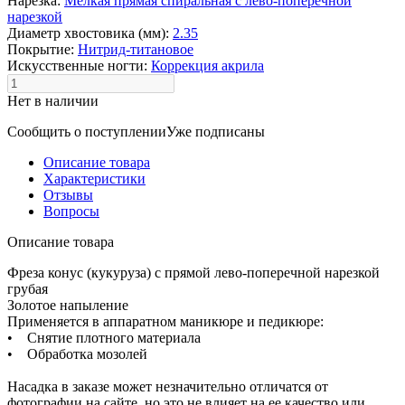
Нарезка:
Мелкая прямая спиральная с лево-поперечной
нарезкой
Диаметр хвостовика (мм):
2.35
Покрытие:
Нитрид-титановое
Искусственные ногти:
Коррекция акрила
Нет в наличии
Сообщить о поступлении
Уже подписаны
Описание товара
Характеристики
Отзывы
Вопросы
Описание товара
Фреза конус (кукуруза) с прямой лево-поперечной нарезкой
грубая
Золотое напыление
Применяется в аппаратном маникюре и педикюре:
• Снятие плотного материала
• Обработка мозолей
Насадка в заказе может незначительно отличатся от
фотографии на сайте, но это не влияет на ее качество или