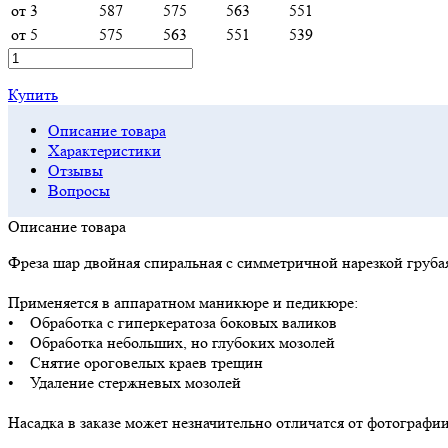
от 3
587
575
563
551
от 5
575
563
551
539
Купить
Описание товара
Характеристики
Отзывы
Вопросы
Описание товара
Фреза шар двойная спиральная с симметричной нарезкой груба
Применяется в аппаратном маникюре и педикюре:
• Обработка с гиперкератоза боковых валиков
• Обработка небольших, но глубоких мозолей
• Снятие ороговелых краев трещин
• Удаление стержневых мозолей
Насадка в заказе может незначительно отличатся от фотографии 