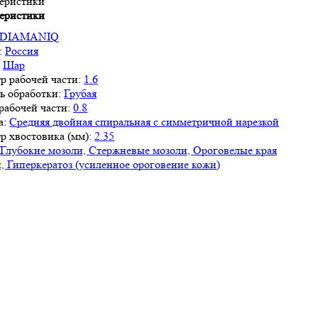
еристики
еристики
DIAMANIQ
:
Россия
:
Шар
р рабочей части:
1.6
ь обработки:
Грубая
рабочей части:
0.8
а:
Средняя двойная спиральная с симметричной нарезкой
р хвостовика (мм):
2.35
Глубокие мозоли,
Стержневые мозоли,
Ороговелые края
н,
Гиперкератоз (усиленное ороговение кожи)