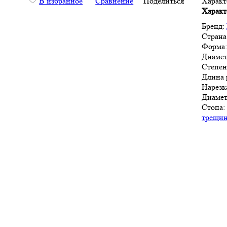
В избранное
Сравнение
Поделиться
Характ
Характ
Бренд:
Страна
Форма
Диамет
Степен
Длина 
Нарезк
Диамет
Стопа:
трещи