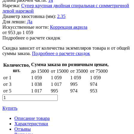
Длина рабочей части:
14
Нарезка:
Супер крупная двойная спиральная с симметричной
левой нарезкой
Диаметр хвостовика (мм):
2.35
Для левши:
Да
Искусственные ногти:
Коррекция акрила
от
953
до 1 059
Подробнее о расчете скидок
Скидка
зависит от количества экземпляров товара и от общей
суммы заказа.
Подробнее о расчете скидок
Сумма заказа по розничным ценам,
Количество,
шт.
до 15000
от 15000
от 35000
от 75000
от 1
1 059
1 059
1 059
1 059
от 3
1 038
1 017
995
974
от 5
1 017
995
974
953
Купить
Описание товара
Характеристики
Отзывы