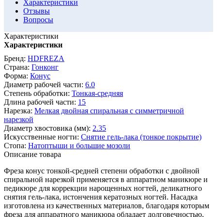
Характеристики
Отзывы
Вопросы
Характеристики
Характеристики
Бренд:
HDFREZA
Страна:
Гонконг
Форма:
Конус
Диаметр рабочей части:
6.0
Степень обработки:
Тонкая-средняя
Длина рабочей части:
15
Нарезка:
Мелкая двойная спиральная с симметричной
нарезкой
Диаметр хвостовика (мм):
2.35
Искусственные ногти:
Снятие гель-лака (тонкое покрытие)
Стопа:
Натоптыши и большие мозоли
Описание товара
Фреза конус тонкой-средней степени обработки с двойной
спиральной нарезкой применяется в аппаратном маникюре и
педикюре для коррекции нарощенных ногтей, деликатного
снятия гель-лака, истончения кератозных ногтей. Насадка
изготовлена из качественных материалов, благодаря которым
фреза для аппаратного маникюра обладает долговечностью,