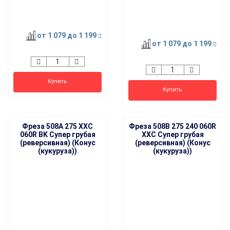
от 1 079
до 1 199
от 1 079
до 1 199
Купить
Купить
Фреза 508A 275 XXC
Фреза 508B 275 240 060R
060R BK Супер грубая
XXC Супер грубая
(реверсивная) (Конус
(реверсивная) (Конус
(кукуруза))
(кукуруза))