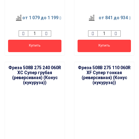
от 1 079
до 1 199
от 841
до 934
Купить
Купить
Фреза 508B 275 240 060R
Фреза 508B 275 110 060R
XC Супер грубая
XF Супер тонкая
(реверсивная) (Конус
(реверсивная) (Конус
(кукуруза))
(кукуруза))