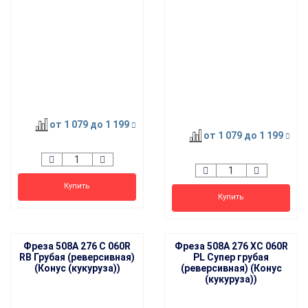
от 1 079
до 1 199
от 1 079
до 1 199
Купить
Купить
Фреза 508A 276 C 060R
Фреза 508A 276 XC 060R
RB Грубая (реверсивная)
PL Супер грубая
(Конус (кукуруза))
(реверсивная) (Конус
(кукуруза))