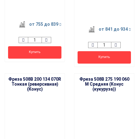
HIT
от 755
до 839
от 841
до 934
Купить
Купить
Фреза 508B 200 134 070R
Фреза 508B 275 190 060
Тонкая (реверсивная)
M Средняя (Конус
(Конус)
(кукуруза))