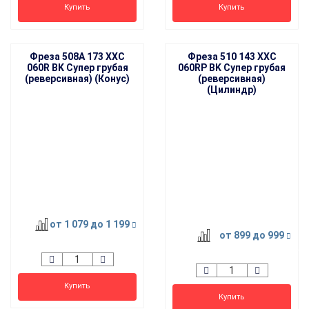
Купить
Купить
Фреза 508A 173 XXC
Фреза 510 143 XXC
060R BK Супер грубая
060RP BK Супер грубая
(реверсивная) (Конус)
(реверсивная)
(Цилиндр)
от 1 079
до 1 199
от 899
до 999
Купить
Купить