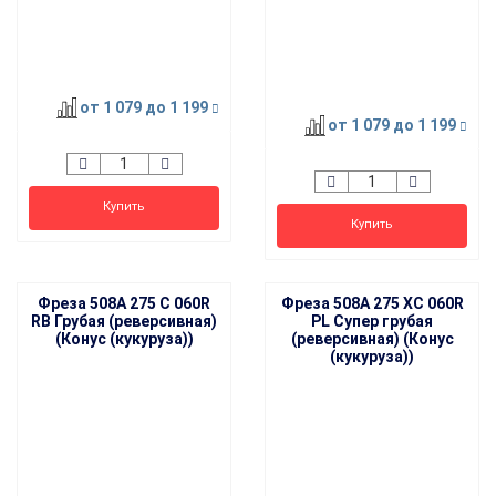
от 1 079
до 1 199
от 1 079
до 1 199
Купить
Купить
Фреза 508A 275 C 060R
Фреза 508A 275 XC 060R
RB Грубая (реверсивная)
PL Супер грубая
(Конус (кукуруза))
(реверсивная) (Конус
(кукуруза))