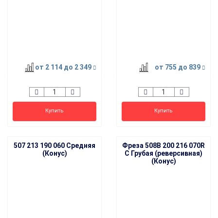
от 2 114
до 2 349
от 755
до 839
Купить
Купить
507 213 190 060 Средняя
Фреза 508B 200 216 070R
(Конус)
C Грубая (реверсивная)
(Конус)