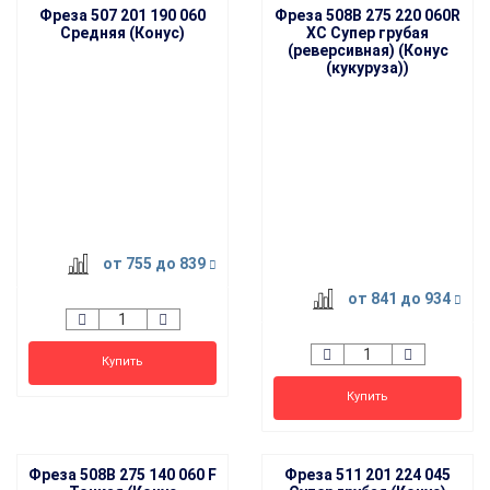
Фреза 507 201 190 060
Фреза 508B 275 220 060R
Средняя (Конус)
XC Супер грубая
(реверсивная) (Конус
(кукуруза))
HIT
от 755
до 839
от 841
до 934
Купить
Купить
Фреза 508B 275 140 060 F
Фреза 511 201 224 045